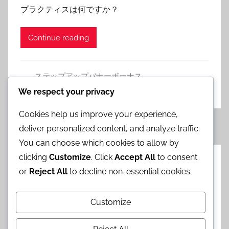
プラクティスは何ですか？
Continue reading
ステップアップバナーボーナス
Leave a comment
We respect your privacy
Cookies help us improve your experience,
Posts
Previous
Next
«
1
2
3
4
5
»
deliver personalized content, and analyze traffic.
Posts
Posts
pagination
You can choose which cookies to allow by
clicking
Customize
. Click
Accept All
to consent
カテゴリ
or
Reject All
to decline non-essential cookies.
イベントリデームギフト
Customize
クロノクリスタルキャンペーン
ステップアップバナーボーナス