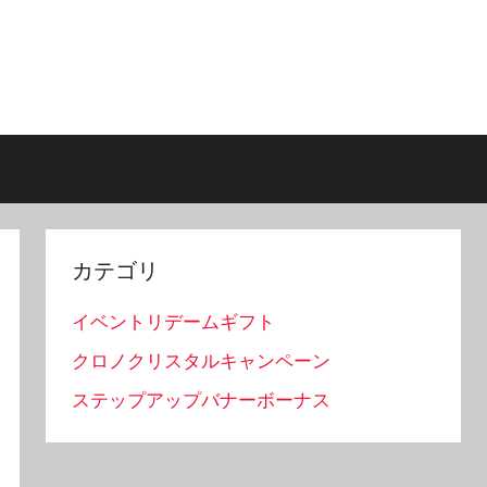
カテゴリ
イベントリデームギフト
クロノクリスタルキャンペーン
ステップアップバナーボーナス