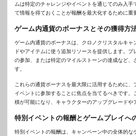
ムは特定のチャレンジやイベントを通じてのみ入手
て情報を得ておくことが報酬を最大化するために重
ゲーム内通貨のボーナスとその獲得方
ゲーム内通貨のボーナスは、クロノクリスタルキャ
ドやアイテムに使う追加リソースを提供します。プ
の参加、または特定のマイルストーンの達成など、
す。
これらの通貨ボーナスを最大限に活用するために、
イベントに参加することに焦点を当てるべきです。
積が可能になり、キャラクターのアップグレードや
特別イベントの報酬とゲームプレイへ
特別イベントの報酬は、キャンペーン中の全体的な