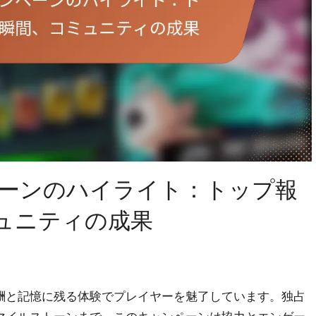
ーンのハイライト：トップ報
ュニティの成果
酬と記憶に残る体験でプレイヤーを魅了しています。独占