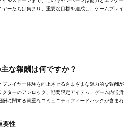
マイルストーンまで、このキャンペーンは協力とエンゲー
イヤーたちは集まり、重要な目標を達成し、ゲームプレイ
の主な報酬は何ですか？
とプレイヤー体験を向上させるさまざまな魅力的な報酬が
ラクターのアンロック、期間限定アイテム、ゲーム内通貨
報酬に関する貴重なコミュニティフィードバックが含まれ
重要性