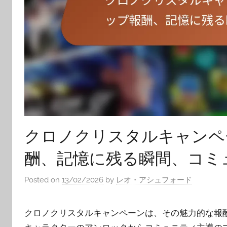
クロノクリスタルキャンペ
酬、記憶に残る瞬間、コミ
Posted on
13/02/2026
by
レオ・アシュフォード
クロノクリスタルキャンペーンは、その魅力的な報