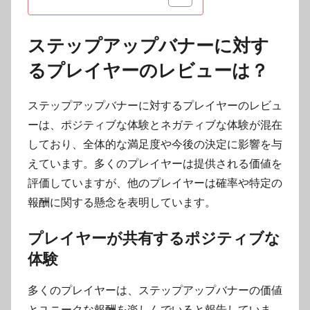
ステップアップバナーに対す
るプレイヤーのレビューは？
ステップアップバナーに対するプレイヤーのレビュ
ーは、ポジティブな体験とネガティブな体験が混在
しており、全体的な満足度や今後の決定に影響を与
えています。多くのプレイヤーは提供される価値を
評価していますが、他のプレイヤーは確率や特定の
報酬に関する懸念を表明しています。
プレイヤーが共有するポジティブな
体験
多くのプレイヤーは、ステップアップバナーの価値
とユニークな報酬を楽しんでいると報告していま