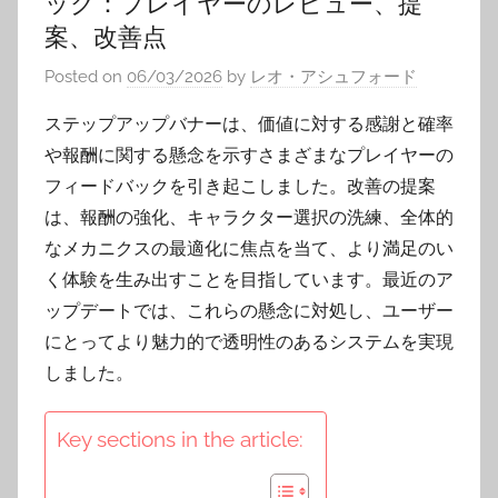
ック：プレイヤーのレビュー、提
案、改善点
Posted on
06/03/2026
by
レオ・アシュフォード
ステップアップバナーは、価値に対する感謝と確率
や報酬に関する懸念を示すさまざまなプレイヤーの
フィードバックを引き起こしました。改善の提案
は、報酬の強化、キャラクター選択の洗練、全体的
なメカニクスの最適化に焦点を当て、より満足のい
く体験を生み出すことを目指しています。最近のア
ップデートでは、これらの懸念に対処し、ユーザー
にとってより魅力的で透明性のあるシステムを実現
しました。
Key sections in the article: