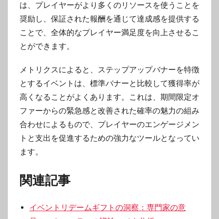
は、プレイヤーがより多くのリソースを使うことを
奨励し、保証された報酬を通じて達成感を提供する
ことで、全体的なプレイヤー満足度を向上させるこ
とができます。
メトリクスによると、ステップアップバナーを特徴
とするイベントは、標準バナーと比較して獲得率が
高くなることがよくあります。これは、期間限定オ
ファーからの緊急感と改善された確率の魅力の組み
合わせによるもので、プレイヤーのエンゲージメン
トと支出を促進するための強力なツールとなってい
ます。
関連記事
イベントリデームギフトの洞察：専門家の意