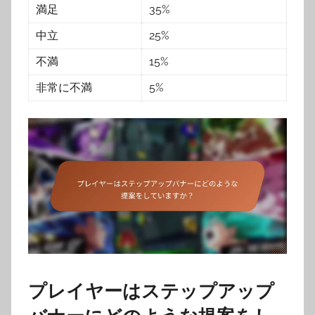
満足
35%
中立
25%
不満
15%
非常に不満
5%
プレイヤーはステップアップ