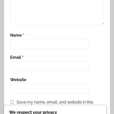
Name
*
Email
*
Website
Save my name, email, and website in this
browser for the next time I comment.
We respect your privacy