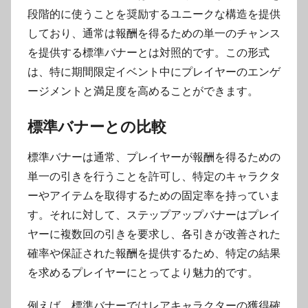
段階的に使うことを奨励するユニークな構造を提供
しており、通常は報酬を得るための単一のチャンス
を提供する標準バナーとは対照的です。この形式
は、特に期間限定イベント中にプレイヤーのエンゲ
ージメントと満足度を高めることができます。
標準バナーとの比較
標準バナーは通常、プレイヤーが報酬を得るための
単一の引きを行うことを許可し、特定のキャラクタ
ーやアイテムを取得するための固定率を持っていま
す。それに対して、ステップアップバナーはプレイ
ヤーに複数回の引きを要求し、各引きが改善された
確率や保証された報酬を提供するため、特定の結果
を求めるプレイヤーにとってより魅力的です。
例えば、標準バナーではレアキャラクターの獲得確