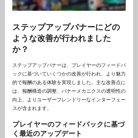
ステップアップバナーにどの
ような改善が行われました
か？
ステップアップバナーは、プレイヤーのフィードバ
ックに基づいていくつかの改善が行われ、より魅力
的で報酬のある体験を実現しました。主な改善点に
は、報酬構造の調整、バナーメカニクスの透明性の
向上、よりユーザーフレンドリーなインターフェー
スが含まれます。
プレイヤーのフィードバックに基づ
く最近のアップデート