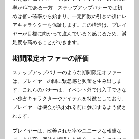
率が1%である一方、ステップアップバナーでは初
めは低い確率から始まり、一定回数の引きの後にレ
アキャラクターを保証します。この構造は、プレイ
ヤーが目標に向かって進んでいると感じるため、満
足度を高めることができます。
期間限定オファーの評価
ステップアップバナーのような期間限定オファー
は、プレイヤーの間に緊急感と興奮を生み出しま
す。これらのバナーは、イベント外では入手できな
い独占キャラクターやアイテムを特徴としており、
プレイヤーは機会が失われる前に参加するよう促さ
れます。
プレイヤーは、改善された率やユニークな報酬な