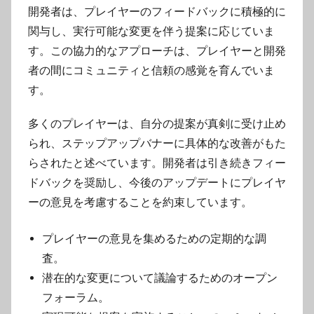
開発者は、プレイヤーのフィードバックに積極的に
関与し、実行可能な変更を伴う提案に応じていま
す。この協力的なアプローチは、プレイヤーと開発
者の間にコミュニティと信頼の感覚を育んでいま
す。
多くのプレイヤーは、自分の提案が真剣に受け止め
られ、ステップアップバナーに具体的な改善がもた
らされたと述べています。開発者は引き続きフィー
ドバックを奨励し、今後のアップデートにプレイヤ
ーの意見を考慮することを約束しています。
プレイヤーの意見を集めるための定期的な調
査。
潜在的な変更について議論するためのオープン
フォーラム。