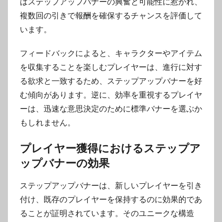
はステップアップバナーの興奮と可能性に惹かれ、
複数回の引きで報酬を確保するチャンスを評価して
います。
フィードバックによると、キャラクターやアイテム
を収集することを楽しむプレイヤーは、進行に対す
る欲求と一致するため、ステップアップバナーを好
む傾向があります。逆に、効率を重視するプレイヤ
ーは、迅速な意思決定のために標準バナーを選ぶか
もしれません。
プレイヤー獲得におけるステップア
ップバナーの効果
ステップアップバナーは、新しいプレイヤーを引き
付け、既存のプレイヤーを保持するのに効果的であ
ることが証明されています。そのユニークな構造