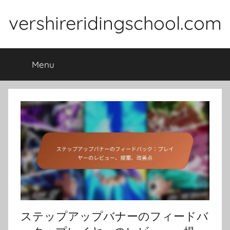
Skip
vershireridingschool.com
to
content
Menu
ステップアップバナーのフィードバ