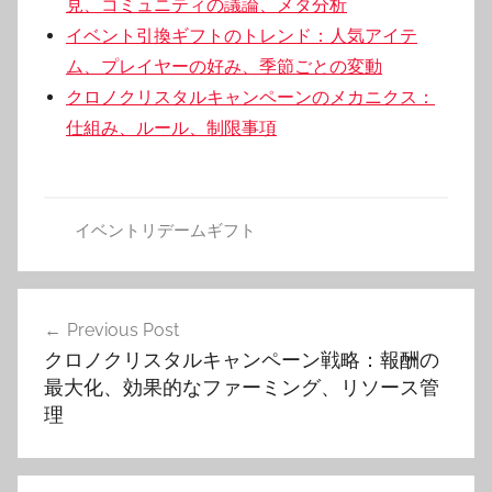
見、コミュニティの議論、メタ分析
イベント引換ギフトのトレンド：人気アイテ
ム、プレイヤーの好み、季節ごとの変動
クロノクリスタルキャンペーンのメカニクス：
仕組み、ルール、制限事項
イベントリデームギフト
Post
Previous Post
navigation
クロノクリスタルキャンペーン戦略：報酬の
最大化、効果的なファーミング、リソース管
理